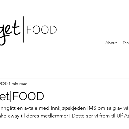
About
Te
2020
1 min read
get|FOOD
nngått en avtale med Innkjøpskjeden IMS om salg av vår
ake-away til deres medlemmer! Dette ser vi frem til Ulf A