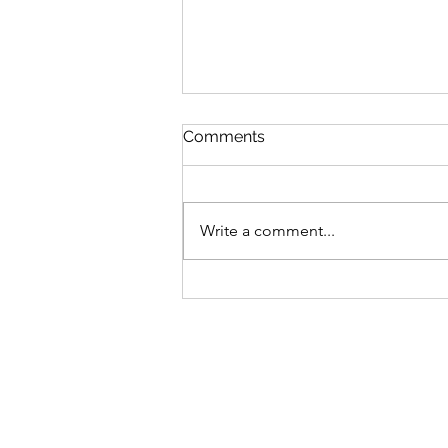
Comments
Write a comment...
Villa Veierland går mot en
enklere sommer :)