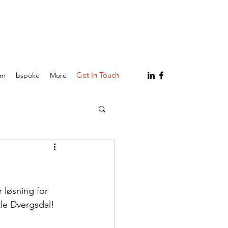
Get In Touch
am
bspoke
More
 løsning for 
tle Dvergsdal!