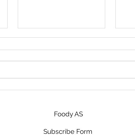
get|FOOD og Vendolink i
get|
kraftfullt samarbeid!
verd
akse
Foody AS
Subscribe Form